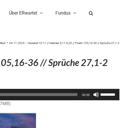
Über ERwartet
Fundus
Bibel
04.11.2023 – Hesekiel 10-11 // Hebräer 5,11-6,20 // Psalm 105,16-36 // Sprüche 27,1-2
105,16-36 // Sprüche 27,1-2
Pfeiltasten
00:00
Hoch/Runter
.7MB)
benutzen,
um
die
Lautstärke