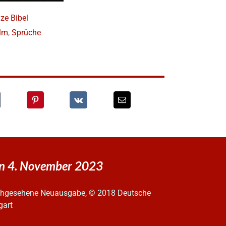
ze Bibel
lm
,
Sprüche
en 4. November 2023
urchgesehene Neuausgabe, © 2018 Deutsche
gart