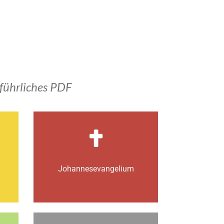
führliches PDF
Johannes­­evangelium