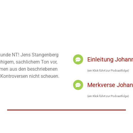
elkunde NT! Jens Stangenberg
Einleitung Joha
ruhigem, sachlichem Ton vor,
men aus den beschriebenen
(ein Klick führt zur Podcastfolge)
h Kontroversen nicht scheuen.
Merkverse Joha
(ein Klick führt zur Podcastfolge)