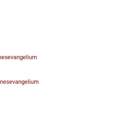
nnesevangelium
nnesevangelium