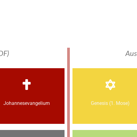
DF)
Aus
Johannes­­evangelium
Genesis (1. Mose)