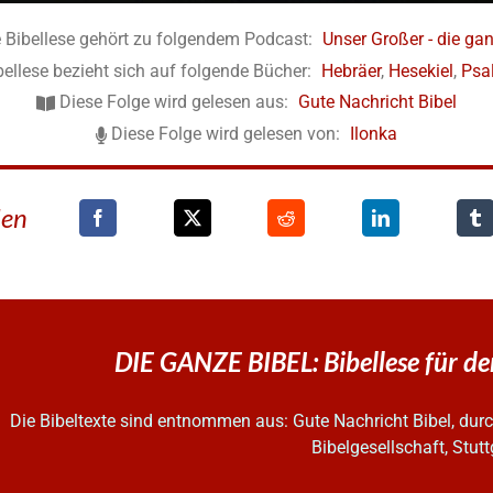
 Bibellese gehört zu folgendem Podcast:
Unser Großer - die gan
bellese bezieht sich auf folgende Bücher:
Hebräer
,
Hesekiel
,
Psa
Diese Folge wird gelesen aus:
Gute Nachricht Bibel
Diese Folge wird gelesen von:
Ilonka
den
DIE GANZE BIBEL: Bibellese für d
Die Bibeltexte sind entnommen aus: Gute Nachricht Bibel, d
Bibelgesellschaft, Stutt