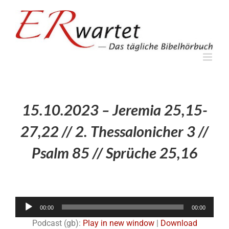
Zum
Inhalt
springen
15.10.2023 – Jeremia 25,15-
27,22 // 2. Thessalonicher 3 //
Psalm 85 // Sprüche 25,16
Audio-
00:00
00:00
Player
Podcast (gb):
Play in new window
|
Download