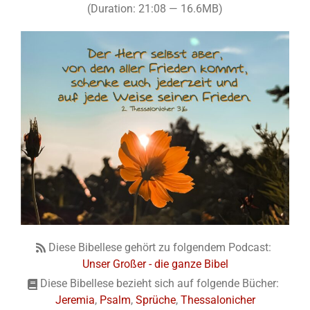
(Duration: 21:08 — 16.6MB)
Diese Bibellese gehört zu folgendem Podcast:
Unser Großer - die ganze Bibel
Diese Bibellese bezieht sich auf folgende Bücher:
Jeremia
,
Psalm
,
Sprüche
,
Thessalonicher