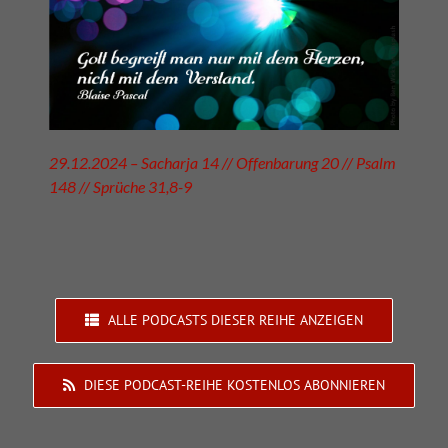
29.12.2024 – Sacharja 14 // Offenbarung 20 // Psalm
148 // Sprüche 31,8-9
ALLE PODCASTS DIESER REIHE ANZEIGEN
DIESE PODCAST-REIHE KOSTENLOS ABONNIEREN