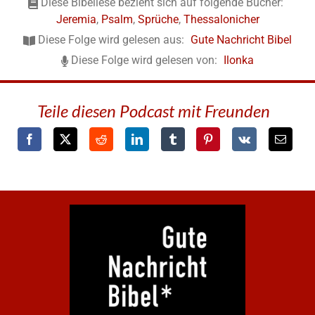
Diese Bibellese bezieht sich auf folgende Bücher:
Jeremia
,
Psalm
,
Sprüche
,
Thessalonicher
Diese Folge wird gelesen aus:
Gute Nachricht Bibel
Diese Folge wird gelesen von:
Ilonka
Teile diesen Podcast mit Freunden