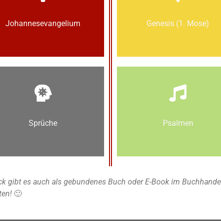
Johannes­­evangelium
Genesis (1. Mose)
Sprüche
Psalmen
k gibt es auch als gebundenes Buch oder E-Book im Buchhandel u
ten!
🙂