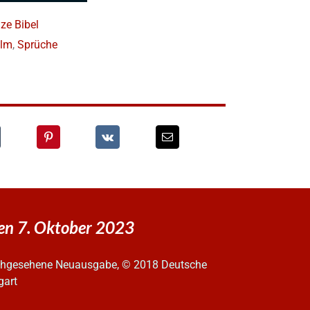
ze Bibel
lm
,
Sprüche
den 7. Oktober 2023
urchgesehene Neuausgabe, © 2018 Deutsche
gart