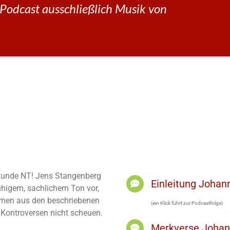
Podcast ausschließlich Musik von
elkunde NT! Jens Stangenberg
Einleitung Joha
ruhigem, sachlichem Ton vor,
men aus den beschriebenen
(ein Klick führt zur Podcastfolge)
h Kontroversen nicht scheuen.
Merkverse Joha