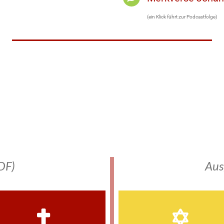
(ein Klick führt zur Podcastfolge)
DF)
Aus