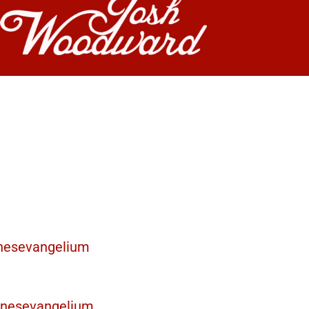
nnesevangelium
nnesevangelium