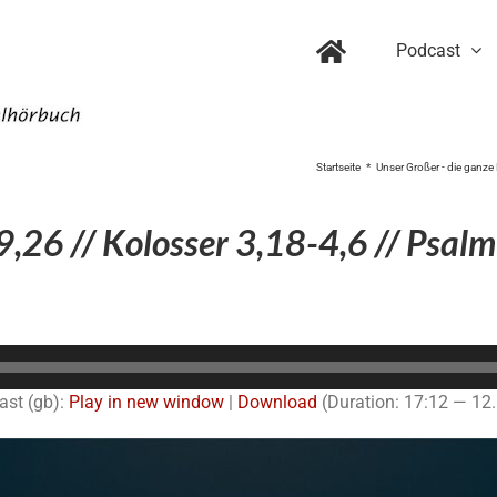
Podcast
Startseite
Unser Großer - die ganze 
,26 // Kolosser 3,18-4,6 // Psal
Audio-
Player
ast (gb):
Play in new window
|
Download
(Duration: 17:12 — 12