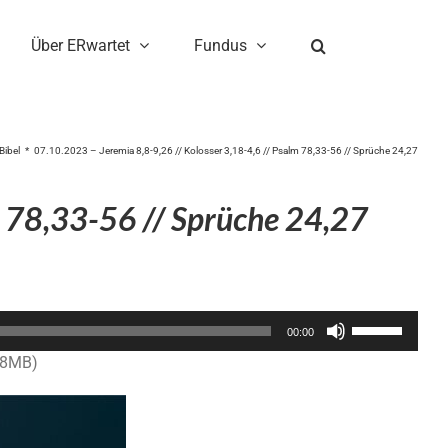
Über ERwartet
Fundus
Bibel
07.10.2023 – Jeremia 8,8-9,26 // Kolosser 3,18-4,6 // Psalm 78,33-56 // Sprüche 24,27
m 78,33-56 // Sprüche 24,27
Pfeiltasten
00:00
Hoch/Runter
.8MB)
benutzen,
um
die
Lautstärke