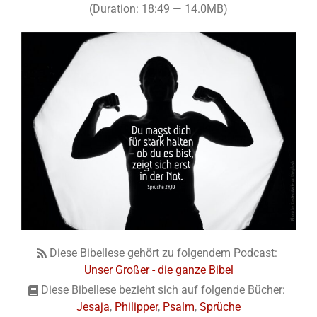
(Duration: 18:49 — 14.0MB)
Diese Bibellese gehört zu folgendem Podcast:
Unser Großer - die ganze Bibel
Diese Bibellese bezieht sich auf folgende Bücher:
Jesaja
,
Philipper
,
Psalm
,
Sprüche