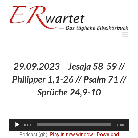
Zum
Inhalt
springen
29.09.2023 – Jesaja 58-59 //
Philipper 1,1-26 // Psalm 71 //
Sprüche 24,9-10
Audio-
00:00
00:00
Player
Podcast (gb):
Play in new window
|
Download