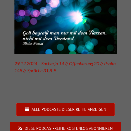
29.12.2024 – Sacharja 14 // Offenbarung 20 // Psalm
148 // Sprüche 31,8-9
ALLE PODCASTS DIESER REIHE ANZEIGEN
DIESE PODCAST-REIHE KOSTENLOS ABONNIEREN