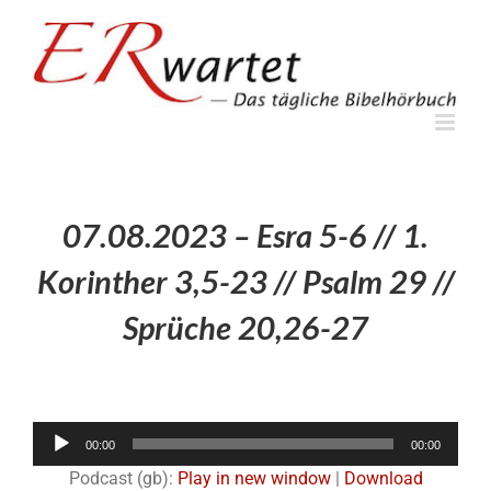
Zum
Inhalt
springen
07.08.2023 – Esra 5-6 // 1.
Korinther 3,5-23 // Psalm 29 //
Sprüche 20,26-27
Audio-
00:00
00:00
Player
Podcast (gb):
Play in new window
|
Download