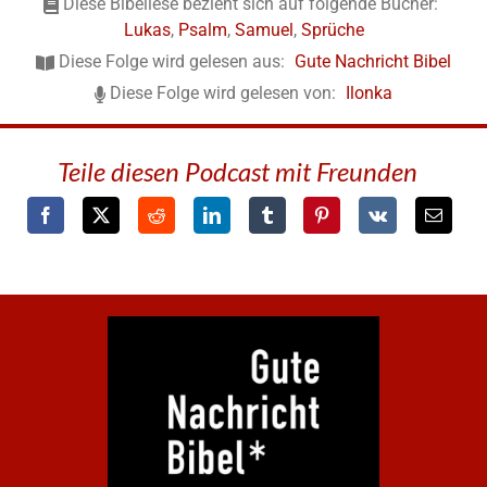
Diese Bibellese bezieht sich auf folgende Bücher:
Lukas
,
Psalm
,
Samuel
,
Sprüche
Diese Folge wird gelesen aus:
Gute Nachricht Bibel
Diese Folge wird gelesen von:
Ilonka
Teile diesen Podcast mit Freunden