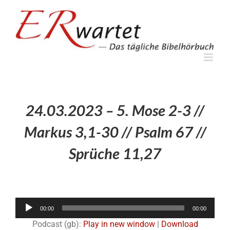
Zum
Inhalt
springen
24.03.2023 – 5. Mose 2-3 //
Markus 3,1-30 // Psalm 67 //
Sprüche 11,27
Audio-
00:00
00:00
Player
Podcast (gb):
Play in new window
|
Download