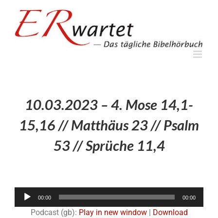
Zum
Inhalt
springen
10.03.2023 – 4. Mose 14,1-
15,16 // Matthäus 23 // Psalm
53 // Sprüche 11,4
Audio-
00:00
00:00
Player
Podcast (gb):
Play in new window
|
Download