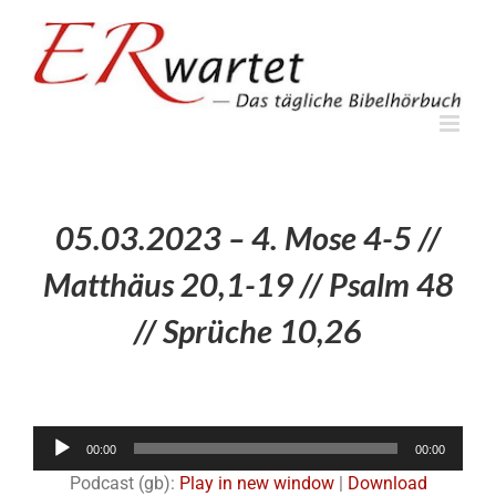
Zum
Inhalt
springen
05.03.2023 – 4. Mose 4-5 //
Matthäus 20,1-19 // Psalm 48
// Sprüche 10,26
Audio-
00:00
00:00
Player
Podcast (gb):
Play in new window
|
Download