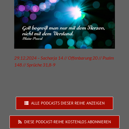
29.12.2024 – Sacharja 14 // Offenbarung 20 // Psalm
148 // Sprüche 31,8-9
ALLE PODCASTS DIESER REIHE ANZEIGEN
DIESE PODCAST-REIHE KOSTENLOS ABONNIEREN