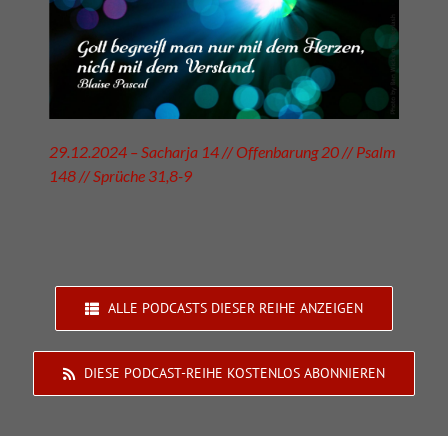
29.12.2024 – Sacharja 14 // Offenbarung 20 // Psalm
148 // Sprüche 31,8-9
ALLE PODCASTS DIESER REIHE ANZEIGEN
DIESE PODCAST-REIHE KOSTENLOS ABONNIEREN