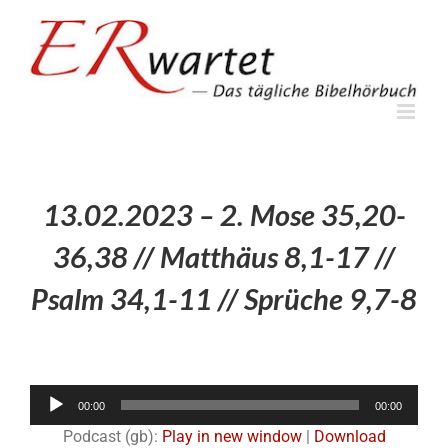
Zum
Inhalt
springen
13.02.2023 – 2. Mose 35,20-
36,38 // Matthäus 8,1-17 //
Psalm 34,1-11 // Sprüche 9,7-8
Audio-
00:00
00:00
Player
Podcast (gb):
Play in new window
|
Download