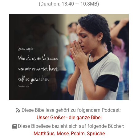
(Duration: 13:40 — 10.8MB)
Diese Bibellese gehört zu folgendem Podcast:
Unser Großer - die ganze Bibel
Diese Bibellese bezieht sich auf folgende Bücher:
Matthäus
,
Mose
,
Psalm
,
Sprüche