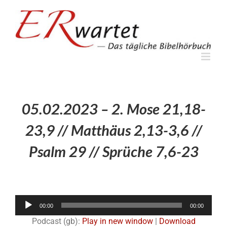
Zum
Inhalt
springen
05.02.2023 – 2. Mose 21,18-
23,9 // Matthäus 2,13-3,6 //
Psalm 29 // Sprüche 7,6-23
Audio-
00:00
00:00
Player
Podcast (gb):
Play in new window
|
Download