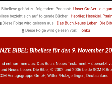
 Bibellese gehört zu folgendem Podcast:
Unser Großer - die gan
llese bezieht sich auf folgende Bücher:
Hebräer
,
Hesekiel
,
Psal
Diese Folge wird gelesen aus:
Das Buch
.
Neues Leben. Die Bib
Diese Folge wird gelesen von:
Ilonka
NZE BIBEL: Bibellese für den 9. November 2
 sind entnommen aus: Das Buch. Neues Testament – übersetzt v
 und Neues Leben. Die Bibel, © 2002 und 2006
beide SCM R.Bro
SCM Verlagsgruppe GmbH, Witten/Holzgerlingen, Deutschland.