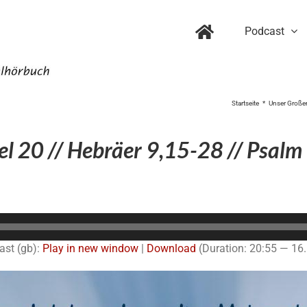
Podcast
Startseite
Unser Großer 
l 20 // Hebräer 9,15-28 // Psalm
Audio-
Player
ast (gb):
Play in new window
|
Download
(Duration: 20:55 — 16