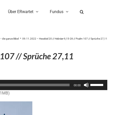
Über ERwartet
Fundus
- die ganze Bibel
09.11.2022 – Hesekiel 20 // Hebräer 9,15-28 // Psalm 107 // Sprüche 27,11
 107 // Sprüche 27,11
Pfeiltasten
00:00
Hoch/Runter
.1MB)
benutzen,
um
die
Lautstärke