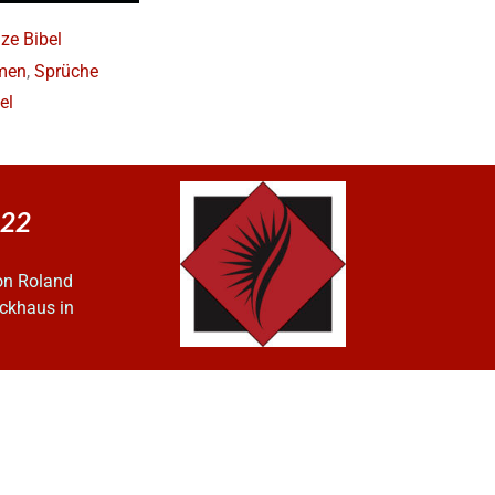
ze Bibel
men
,
Sprüche
el
022
on Roland
ckhaus in