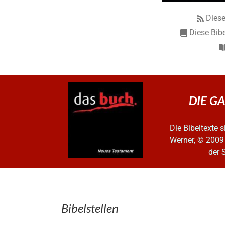
Diese
Diese Bibe
DIE GA
Die Bibeltexte
Werner, © 2009
der 
Bibelstellen