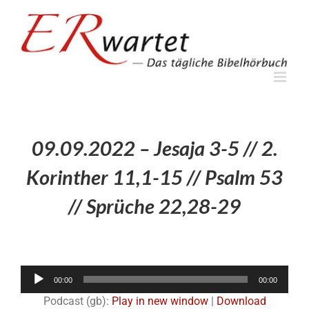
Zum
Inhalt
springen
09.09.2022 – Jesaja 3-5 // 2.
Korinther 11,1-15 // Psalm 53
// Sprüche 22,28-29
Audio-
00:00
00:00
Player
Podcast (gb):
Play in new window
|
Download