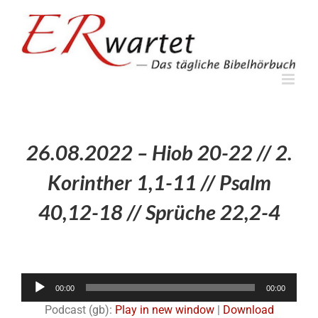
Zum
Inhalt
springen
26.08.2022 – Hiob 20-22 // 2.
Korinther 1,1-11 // Psalm
40,12-18 // Sprüche 22,2-4
Audio-
00:00
00:00
Player
Podcast (gb):
Play in new window
|
Download