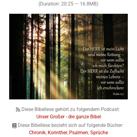
(Duration: 20:25 — 16.8MB)
Diese Bibellese gehört zu folgendem Podcast:
Unser Großer - die ganze Bibel
Diese Bibellese bezieht sich auf folgende Bücher:
Chronik
,
Korinther
,
Psalmen
,
Sprüche