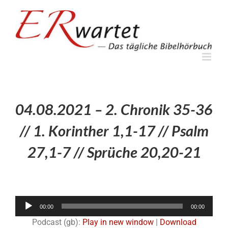
Zum
Inhalt
springen
04.08.2021 – 2. Chronik 35-36
// 1. Korinther 1,1-17 // Psalm
27,1-7 // Sprüche 20,20-21
Audio-
00:00
00:00
Player
Podcast (gb):
Play in new window
|
Download