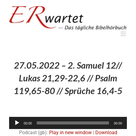
Zum
Inhalt
springen
27.05.2022 – 2. Samuel 12//
Lukas 21,29-22,6 // Psalm
119,65-80 // Sprüche 16,4-5
Audio-
00:00
00:00
Player
Podcast (gb):
Play in new window
|
Download