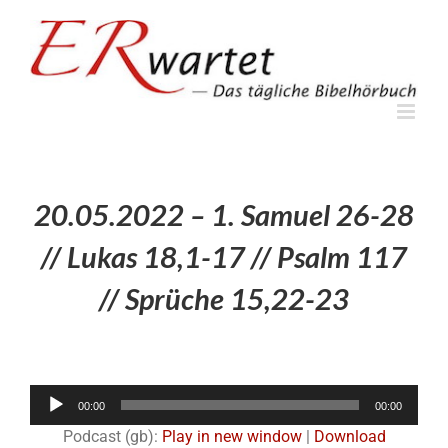
Zum
Inhalt
springen
20.05.2022 – 1. Samuel 26-28
// Lukas 18,1-17 // Psalm 117
// Sprüche 15,22-23
Audio-
00:00
00:00
Player
Podcast (gb):
Play in new window
|
Download