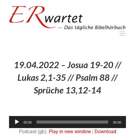
Zum
Inhalt
springen
19.04.2022 – Josua 19-20 //
Lukas 2,1-35 // Psalm 88 //
Sprüche 13,12-14
Audio-
00:00
00:00
Player
Podcast (gb):
Play in new window
|
Download