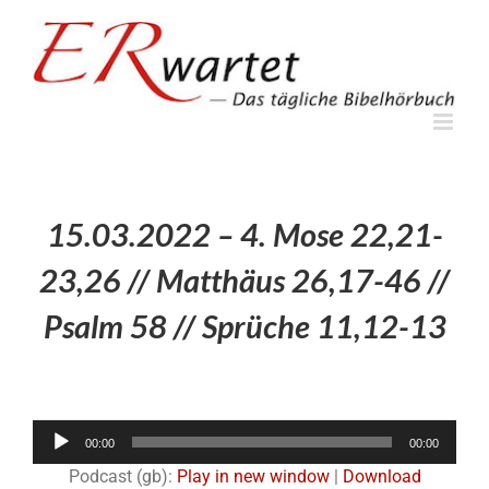
Zum
Inhalt
springen
15.03.2022 – 4. Mose 22,21-
23,26 // Matthäus 26,17-46 //
Psalm 58 // Sprüche 11,12-13
Audio-
00:00
00:00
Player
Podcast (gb):
Play in new window
|
Download