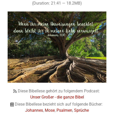
(Duration: 21:41 — 18.2MB)
Diese Bibellese gehört zu folgendem Podcast:
Unser Großer - die ganze Bibel
Diese Bibellese bezieht sich auf folgende Bücher:
Johannes
,
Mose
,
Psalmen
,
Sprüche