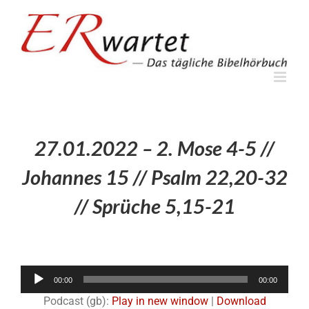
Zum
Inhalt
springen
27.01.2022 – 2. Mose 4-5 //
Johannes 15 // Psalm 22,20-32
// Sprüche 5,15-21
Audio-
00:00
00:00
Player
Podcast (gb):
Play in new window
|
Download