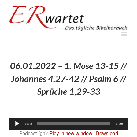
Zum
Inhalt
springen
06.01.2022 – 1. Mose 13-15 //
Johannes 4,27-42 // Psalm 6 //
Sprüche 1,29-33
Audio-
00:00
00:00
Player
Podcast (gb):
Play in new window
|
Download