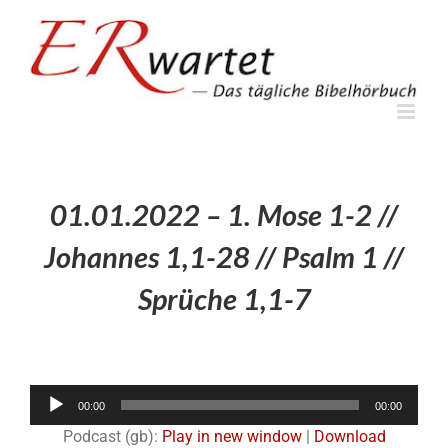
Zum
Inhalt
springen
01.01.2022 – 1. Mose 1-2 //
Johannes 1,1-28 // Psalm 1 //
Sprüche 1,1-7
Audio-
00:00
00:00
Player
Podcast (gb):
Play in new window
|
Download