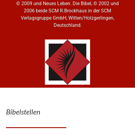
© 2009 und Neues Leben. Die Bibel, © 2002 und
2006
beide SCM R.Brockhaus in der SCM
Verlagsgruppe GmbH, Witten/Holzgerlingen,
Deutschland.
Bibelstellen