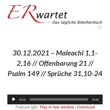
Zum
Inhalt
springen
30.12.2021 – Maleachi 1,1-
2,16 // Offenbarung 21 //
Psalm 149 // Sprüche 31,10-24
Audio-
00:00
00:00
Player
Podcast (gb):
Play in new window
|
Download