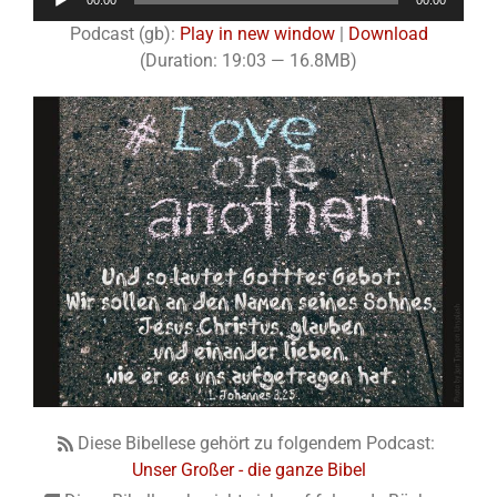
00:00
00:00
Player
Podcast (gb):
Play in new window
|
Download
(Duration: 19:03 — 16.8MB)
Diese Bibellese gehört zu folgendem Podcast:
Unser Großer - die ganze Bibel