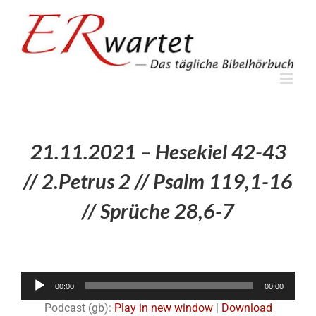
Zum
Inhalt
springen
21.11.2021 – Hesekiel 42-43
// 2.Petrus 2 // Psalm 119,1-16
// Sprüche 28,6-7
Audio-
00:00
00:00
Player
Podcast (gb):
Play in new window
|
Download