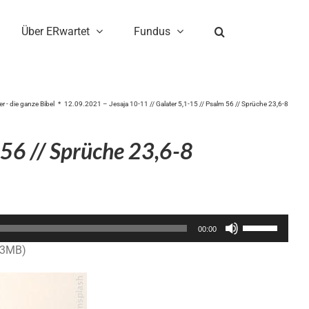
Über ERwartet
Fundus
r - die ganze Bibel
12.09.2021 – Jesaja 10-11 // Galater 5,1-15 // Psalm 56 // Sprüche 23,6-8
 56 // Sprüche 23,6-8
Pfeiltasten
00:00
Hoch/Runter
.3MB)
benutzen,
um
die
Lautstärke