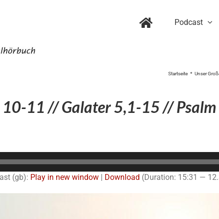
Podcast
Startseite
Unser Große
10-11 // Galater 5,1-15 // Psalm
Audio-
Player
ast (gb):
Play in new window
|
Download
(Duration: 15:31 — 12