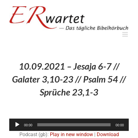
Zum
Inhalt
springen
10.09.2021 – Jesaja 6-7 //
Galater 3,10-23 // Psalm 54 //
Sprüche 23,1-3
Audio-
00:00
00:00
Player
Podcast (gb):
Play in new window
|
Download