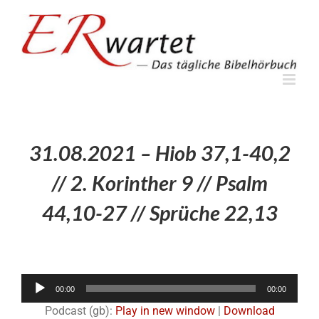
Zum
Inhalt
springen
31.08.2021 – Hiob 37,1-40,2
// 2. Korinther 9 // Psalm
44,10-27 // Sprüche 22,13
Audio-
00:00
00:00
Player
Podcast (gb):
Play in new window
|
Download