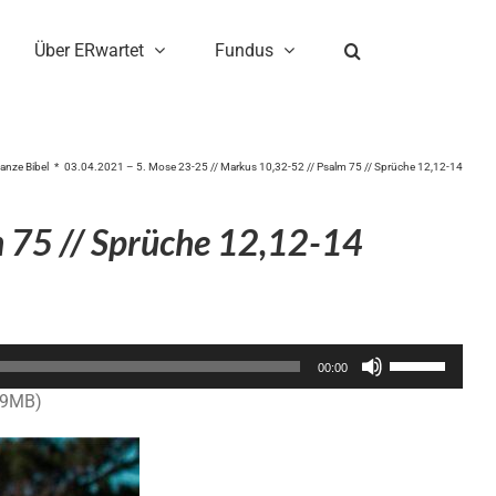
Über ERwartet
Fundus
ganze Bibel
03.04.2021 – 5. Mose 23-25 // Markus 10,32-52 // Psalm 75 // Sprüche 12,12-14
 75 // Sprüche 12,12-14
Pfeiltasten
00:00
Hoch/Runter
.9MB)
benutzen,
um
die
Lautstärke