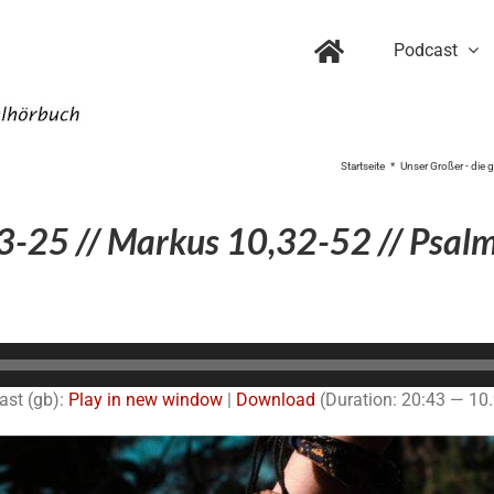
Podcast
Startseite
Unser Großer - die 
3-25 // Markus 10,32-52 // Psalm
Audio-
Player
ast (gb):
Play in new window
|
Download
(Duration: 20:43 — 10