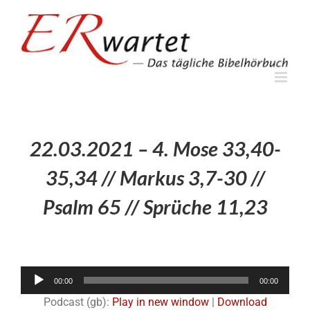
Zum
Inhalt
springen
22.03.2021 – 4. Mose 33,40-
35,34 // Markus 3,7-30 //
Psalm 65 // Sprüche 11,23
Audio-
00:00
00:00
Player
Podcast (gb):
Play in new window
|
Download