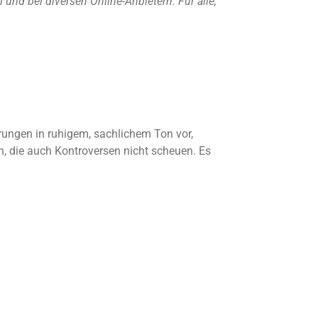
nd bei diversen Online-Anbietern. Für alle,
ärungen in ruhigem, sachlichem Ton vor,
, die auch Kontroversen nicht scheuen. Es