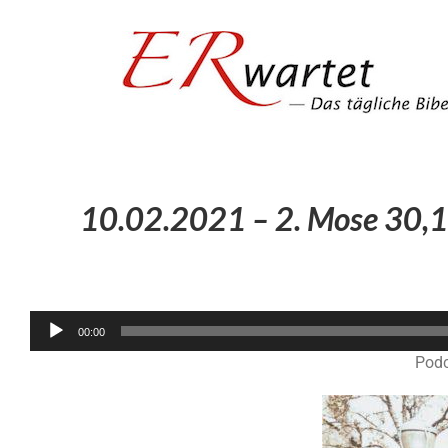
Zum
Inhalt
springen
10.02.2021 – 2. Mose 30,1
00:00
Podc