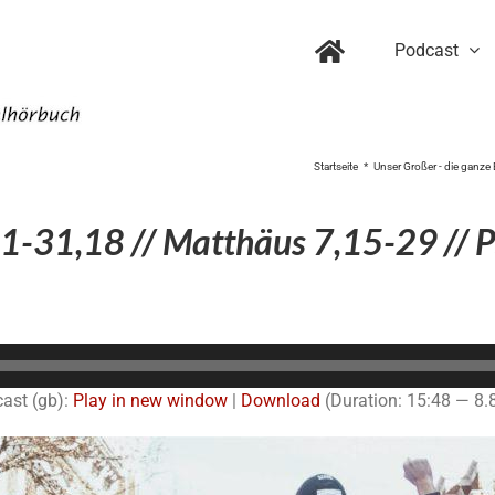
Podcast
Startseite
Unser Großer - die ganze 
1-31,18 // Matthäus 7,15-29 // P
Audio-
Player
ast (gb):
Play in new window
|
Download
(Duration: 15:48 — 8