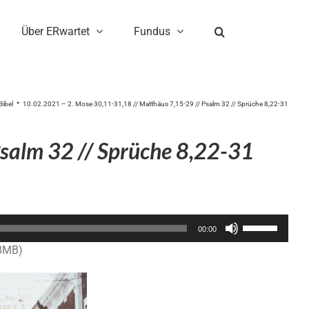
Über ERwartet
Fundus
Bibel
10.02.2021 – 2. Mose 30,11-31,18 // Matthäus 7,15-29 // Psalm 32 // Sprüche 8,22-31
salm 32 // Sprüche 8,22-31
Pfeiltasten
00:00
Hoch/Runter
.8MB)
benutzen,
um
die
Lautstärke