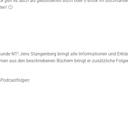
k gibt es auch als gebundenes Buch oder E-Book im Buchhandel u
ten!
🙂
elkunde NT! Jens Stangenberg bringt alle Informationen und Erkl
n aus den beschriebenen Büchern bringt er zusätzliche Folgen
 Podcastfolgen: