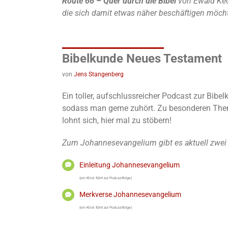
Route 66 – Quer durch die Bibel
von Ewald Kec
die sich damit etwas näher beschäftigen möch
Bibelkunde Neues Testament
von
Jens Stangenberg
Ein toller, aufschlussreicher Podcast zur Bib
sodass man gerne zuhört. Zu besonderen Theme
lohnt sich, hier mal zu stöbern!
Zum Johannesevangelium gibt es aktuell zwei
Einleitung Johannesevangelium
(ein Klick führt zur Podcastfolge)
Merkverse Johannesevangelium
(ein Klick führt zur Podcastfolge)