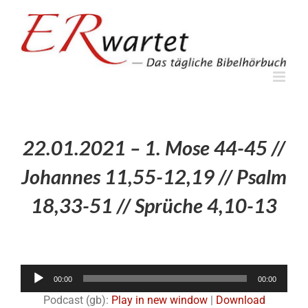
Zum
Inhalt
springen
22.01.2021 – 1. Mose 44-45 //
Johannes 11,55-12,19 // Psalm
18,33-51 // Sprüche 4,10-13
Audio-
00:00
00:00
Player
Podcast (gb):
Play in new window
|
Download