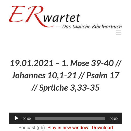
Zum
Inhalt
springen
19.01.2021 – 1. Mose 39-40 //
Johannes 10,1-21 // Psalm 17
// Sprüche 3,33-35
Audio-
00:00
00:00
Player
Podcast (gb):
Play in new window
|
Download