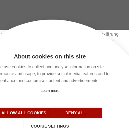
 und gespeichert werden. Lies unsere Datenschutzerklärung
 unsere Seite lesen und alle anderen Funktionen nutzen,
About cookies on this site
 use cookies to collect and analyse information on site
 7-9 // Offenbarung 10 // Psalm 131 // Sprüche 29,23
rmance and usage, to provide social media features and to
enhance and customise content and advertisements.
Learn more
ALLOW ALL COOKIES
DENY ALL
COOKIE SETTINGS
Kontakt