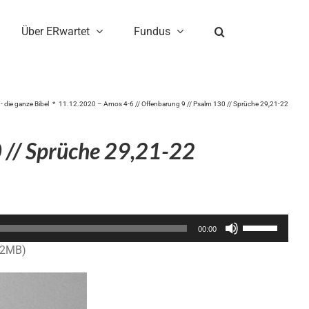
Über ERwartet
Fundus
- die ganze Bibel
11.12.2020 – Amos 4-6 // Offenbarung 9 // Psalm 130 // Sprüche 29,21-22
 // Sprüche 29,21-22
Pfeiltasten
00:00
Hoch/Runter
.2MB)
benutzen,
um
die
Lautstärke