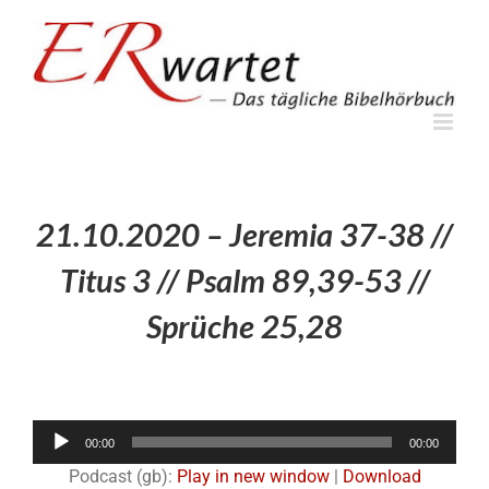
Zum
Inhalt
springen
21.10.2020 – Jeremia 37-38 //
Titus 3 // Psalm 89,39-53 //
Sprüche 25,28
Audio-
00:00
00:00
Player
Podcast (gb):
Play in new window
|
Download