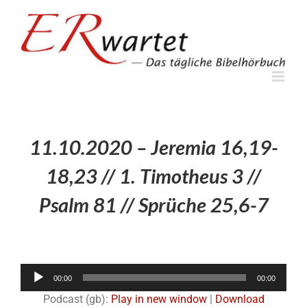
Zum
Inhalt
springen
11.10.2020 – Jeremia 16,19-
18,23 // 1. Timotheus 3 //
Psalm 81 // Sprüche 25,6-7
Audio-
00:00
00:00
Player
Podcast (gb):
Play in new window
|
Download