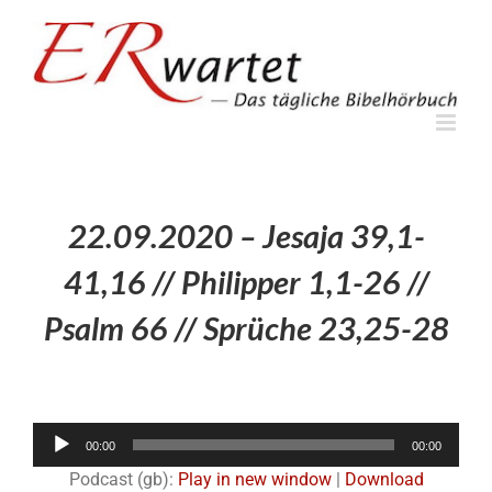
Zum
Inhalt
springen
22.09.2020 – Jesaja 39,1-
41,16 // Philipper 1,1-26 //
Psalm 66 // Sprüche 23,25-28
Audio-
00:00
00:00
Player
Podcast (gb):
Play in new window
|
Download