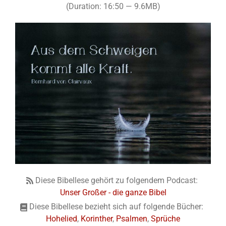
(Duration: 16:50 — 9.6MB)
Diese Bibellese gehört zu folgendem Podcast:
Unser Großer - die ganze Bibel
Diese Bibellese bezieht sich auf folgende Bücher:
Hohelied
,
Korinther
,
Psalmen
,
Sprüche