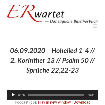
Zum
Inhalt
springen
06.09.2020 – Hohelied 1-4 //
2. Korinther 13 // Psalm 50 //
Sprüche 22,22-23
Audio-
00:00
00:00
Player
Podcast (gb):
Play in new window
|
Download