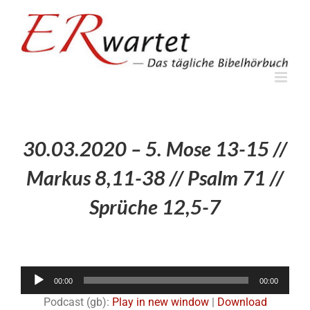
Zum
Inhalt
springen
30.03.2020 – 5. Mose 13-15 //
Markus 8,11-38 // Psalm 71 //
Sprüche 12,5-7
Audio-
00:00
00:00
Player
Podcast (gb):
Play in new window
|
Download