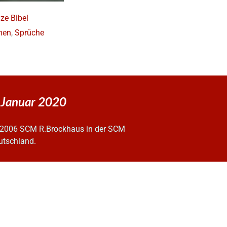
ze Bibel
men
,
Sprüche
. Januar 2020
2006 SCM R.Brockhaus in der SCM
utschland.