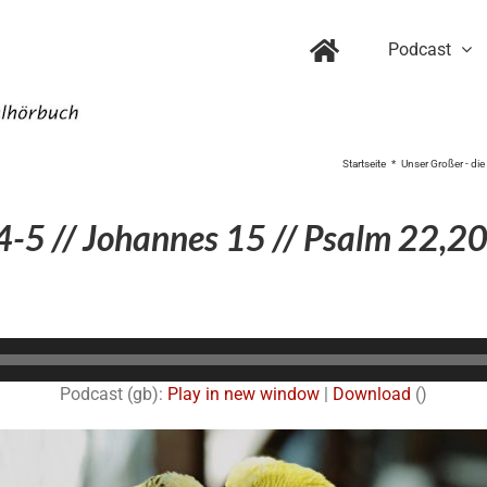
Podcast
Startseite
Unser Großer - die
-5 // Johannes 15 // Psalm 22,2
Audio-
Player
Podcast (gb):
Play in new window
|
Download
()