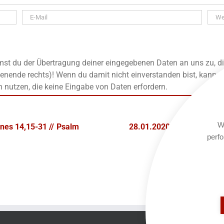
t du der Übertragung deiner eingegebenen Daten an uns zu, die
enende rechts)! Wenn du damit nicht einverstanden bist, kanns
n nutzen, die keine Eingabe von Daten erfordern.
We
nes 14,15-31 // Psalm
28.01.2020 – 2. Mose 6-7,
perfo