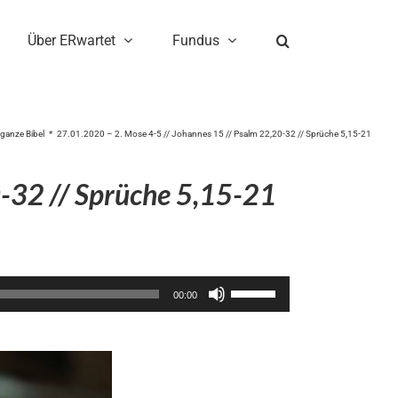
Über ERwartet
Fundus
 ganze Bibel
27.01.2020 – 2. Mose 4-5 // Johannes 15 // Psalm 22,20-32 // Sprüche 5,15-21
0-32 // Sprüche 5,15-21
Pfeiltasten
00:00
Hoch/Runter
benutzen,
um
die
Lautstärke