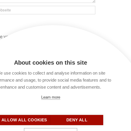
 verarbeitet und gespeichert werden. Lies
t du keinen Kommentar verfassen. Du kannst
About cookies on this site
 use cookies to collect and analyse information on site
25 // Johannes 16 // Psalm 23 // Sprüche
rmance and usage, to provide social media features and to
5,22-23
enhance and customise content and advertisements.
Learn more
ALLOW ALL COOKIES
DENY ALL