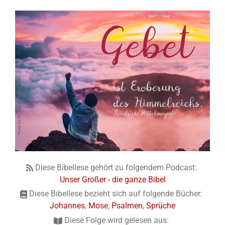
Diese Bibellese gehört zu folgendem Podcast:
Unser Großer - die ganze Bibel
Diese Bibellese bezieht sich auf folgende Bücher:
Johannes
,
Mose
,
Psalmen
,
Sprüche
Diese Folge wird gelesen aus: