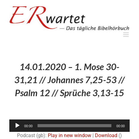
Zum
Inhalt
springen
14.01.2020 – 1. Mose 30-
31,21 // Johannes 7,25-53 //
Psalm 12 // Sprüche 3,13-15
Audio-
00:00
00:00
Player
Podcast (gb):
Play in new window
|
Download
()