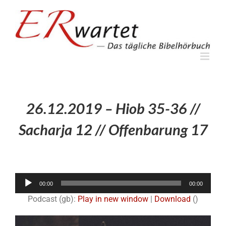
Zum
Inhalt
springen
26.12.2019 – Hiob 35-36 //
Sacharja 12 // Offenbarung 17
Audio-
00:00
00:00
Player
Podcast (gb):
Play in new window
|
Download
()