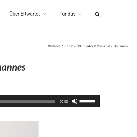
Über ERwartet
Fundus
Startseite
07.12.2019 – Hiob 9 // Micha 5 // 2. Johannes
ohannes
Pfeiltasten
00:00
Hoch/Runter
benutzen,
um
die
Lautstärke