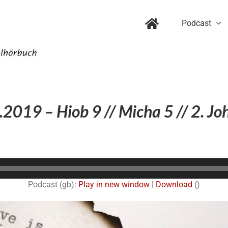
Podcast
2019 – Hiob 9 // Micha 5 // 2. J
Audio-
Player
Podcast (gb):
Play in new window
|
Download
()