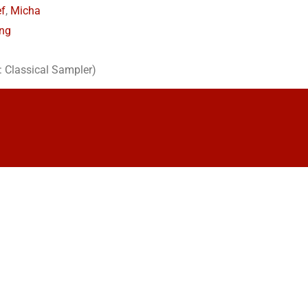
f
,
Micha
ung
 Classical Sampler)