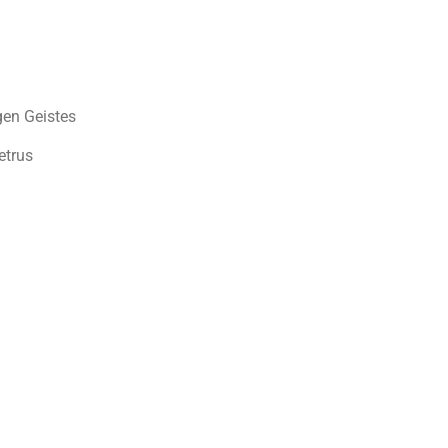
gen Geistes
etrus