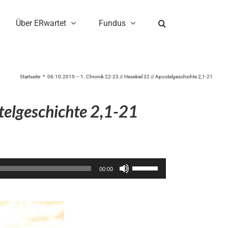
Über ERwartet
Fundus
Startseite
06.10.2019 – 1. Chronik 22-23 // Hesekiel 32 // Apostelgeschichte 2,1-21
telgeschichte 2,1-21
Pfeiltasten
00:00
Hoch/Runter
benutzen,
um
die
Lautstärke