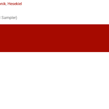
onik
,
Hesekiel
l Sampler)