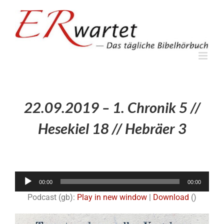
Zum
Inhalt
springen
22.09.2019 – 1. Chronik 5 //
Hesekiel 18 // Hebräer 3
Audio-
00:00
00:00
Player
Podcast (gb):
Play in new window
|
Download
()