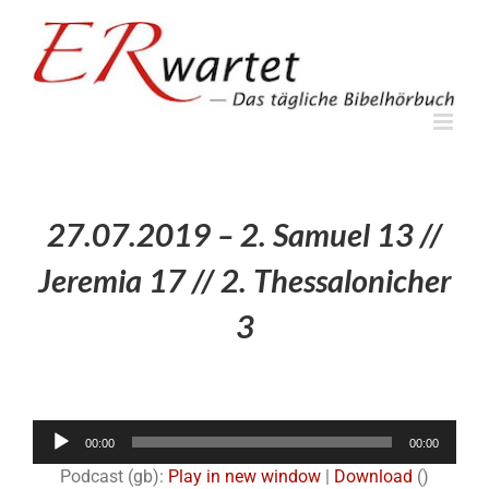
Zum
Inhalt
springen
27.07.2019 – 2. Samuel 13 //
Jeremia 17 // 2. Thessalonicher
3
Audio-
00:00
00:00
Player
Podcast (gb):
Play in new window
|
Download
()