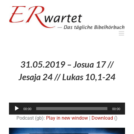
Zum
Inhalt
springen
31.05.2019 – Josua 17 //
Jesaja 24 // Lukas 10,1-24
Audio-
00:00
00:00
Player
Podcast (gb):
Play in new window
|
Download
()