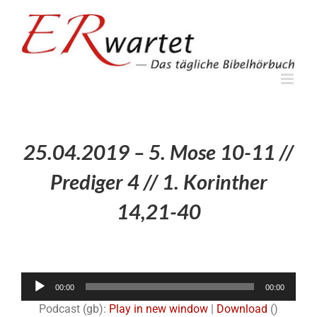
Zum
Inhalt
springen
25.04.2019 – 5. Mose 10-11 //
Prediger 4 // 1. Korinther
14,21-40
Audio-
00:00
00:00
Player
Podcast (gb):
Play in new window
|
Download
()