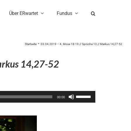
Über ERwartet
Fundus
Startseite
03.04.2019 – 4. Mose 18-19 // Sprüche 13 // Markus 14,27-52
arkus 14,27-52
Pfeiltasten
00:00
Hoch/Runter
benutzen,
um
die
Lautstärke