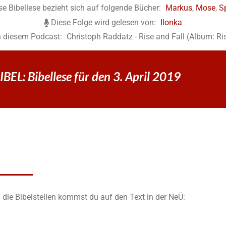
se Bibellese bezieht sich auf folgende Bücher:
Markus
,
Mose
,
S
Diese Folge wird gelesen von:
Ilonka
n diesem Podcast:
Christoph Raddatz - Rise and Fall (Album: Ri
EL: Bibellese für den 3. April 2019
 die Bibelstellen kommst du auf den Text in der NeÜ: