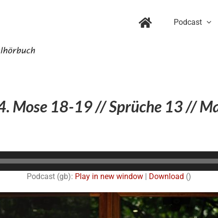
Podcast
4. Mose 18-19 // Sprüche 13 // M
Audio-
Player
Podcast (gb):
Play in new window
|
Download
()