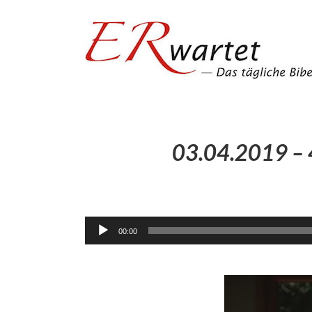
Zum
Inhalt
springen
03.04.2019 – 
00:00